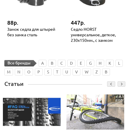
88р.
447р.
Замок седла для штырей
Седло HORST
без замка сталь
универсальное, деткое,
230х150мм., с замком
Все бренды
A
B
C
D
E
G
H
K
L
M
N
O
P
S
T
U
V
W
Z
В
Статьи