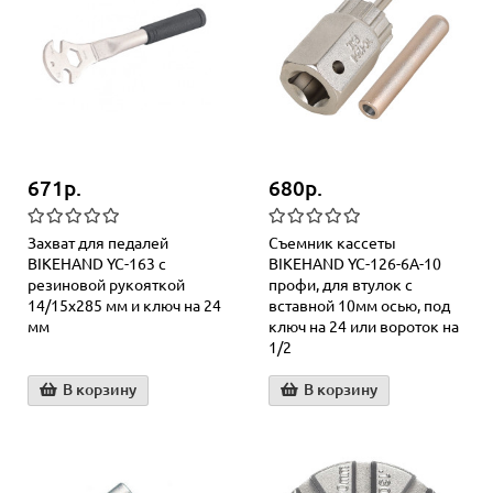
671р.
680р.
Захват для педалей
Съемник кассеты
BIKEHAND YC-163 с
BIKEHAND YC-126-6A-10
резиновой рукояткой
профи, для втулок с
14/15x285 мм и ключ на 24
вставной 10мм осью, под
мм
ключ на 24 или вороток на
1/2
В корзину
В корзину