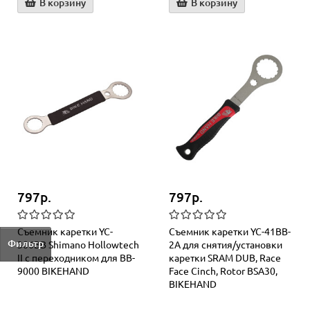
В корзину
В корзину
797р.
797р.
Съемник каретки YC-
Съемник каретки YC-41BB-
Фильтр
306BB Shimano Hollowtech
2A для снятия/установки
II с переходником для BB-
каретки SRAM DUB, Race
9000 BIKEHAND
Face Cinch, Rotor BSA30,
BIKEHAND