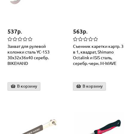
537р.
563р.
Захват для рулевой
Съемник каретки картр. 3
колонки сталь YC-153
в 1, квадрат, Shimano
30х32х36х40 серебр.
Octalink и ISIS сталь,
BIKEHAND
серебр.-черн. M-WAVE
В корзину
В корзину