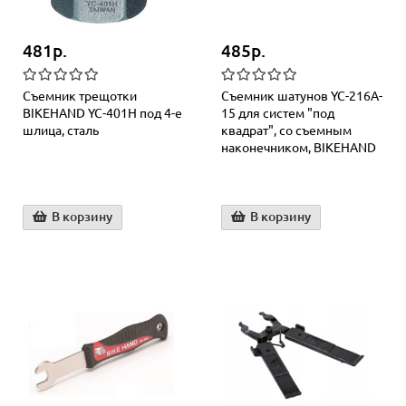
481р.
485р.
Съемник трещотки
Съемник шатунов YC-216A-
BIKEHAND YC-401H под 4-е
15 для систем "под
шлица, сталь
квадрат", со съемным
наконечником, BIKEHAND
В корзину
В корзину