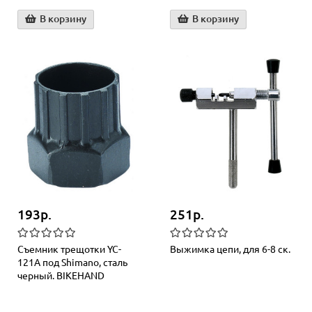
В корзину
В корзину
193р.
251р.
Съемник трещотки YC-
Выжимка цепи, для 6-8 ск.
121A под Shimano, сталь
черный. BIKEHAND