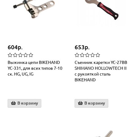
604р.
653р.
Выжимка цепи BIKEHAND
Съемник каретки YC-27BB
YC-331, для всех типов 7-10
SHIMANO HOLLOWTECH II
ск. HG, UG, IG
с рукояткой сталь
BIKEHAND
В корзину
В корзину