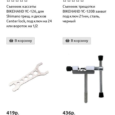
Съемник кассеты
Съемник трещотки
BIKEHAND YC-126, для
BIKEHAND YC-120B захват
Shimano трещ. и дисков
под ключ 21мм, сталь,
Center lock, под ключ на 24
черный
или вороток на 1/2
В корзину
В корзину
419р.
436р.