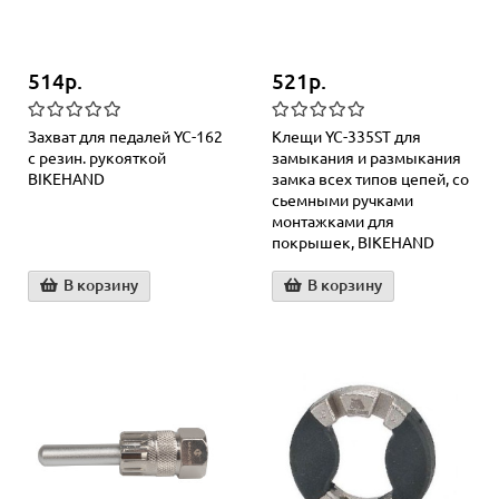
514р.
521р.
Захват для педалей YC-162
Клещи YC-335ST для
с резин. рукояткой
замыкания и размыкания
BIKEHAND
замка всех типов цепей, со
сьемными ручками
монтажками для
покрышек, BIKEHAND
В корзину
В корзину