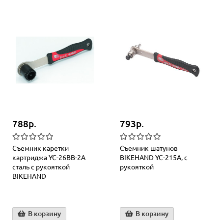
788р.
793р.
Съемник каретки
Съемник шатунов
картриджа YC-26BB-2A
BIKEHAND YC-215A, с
сталь с рукояткой
рукояткой
BIKEHAND
В корзину
В корзину