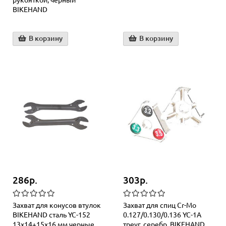
рукояткой, черный
BIKEHAND
В корзину
В корзину
286р.
303р.
Захват для конусов втулок
Захват для спиц Cr-Mo
BIKEHAND сталь YC-152
0.127/0.130/0.136 YC-1A
13х14+15х16 мм черные
трeуг. серебр. BIKEHAND