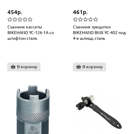
454р.
461р.
Съемник кассеты
Съемник трещотки
BIKEHAND YC-126-1A со
BIKEHAND BMX YC-402 под
штифтом сталь
4-е шлица, сталь
В корзину
В корзину