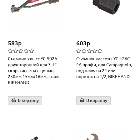
583р.
603р.
Съемник-хлыст YC-502A
Съемник кассеты YC-126C-
двухсторонний для 7-12
4A профи, для Campagnolo,
скор. кассеты с цепью,
под ключ на 24 или
230мм 15мм/16мм, сталь
вороток на 1/2, BIKEHAND
BIKEHAND
В корзину
В корзину