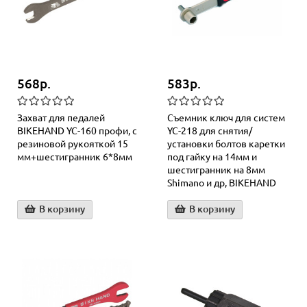
568р.
583р.
Захват для педалей
Съемник ключ для систем
BIKEHAND YC-160 профи, с
YC-218 для снятия/
резиновой рукояткой 15
установки болтов каретки
мм+шестигранник 6*8мм
под гайку на 14мм и
шестигранник на 8мм
Shimano и др, BIKEHAND
В корзину
В корзину