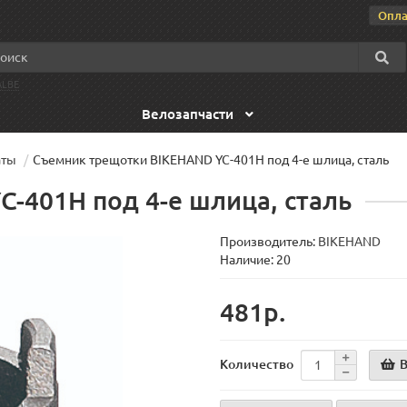
Опла
LBE
Велозапчасти
аты
Съемник трещотки BIKEHAND YC-401H под 4-е шлица, сталь
-401H под 4-е шлица, сталь
Производитель:
BIKEHAND
Наличие: 20
481р.
В
Количество