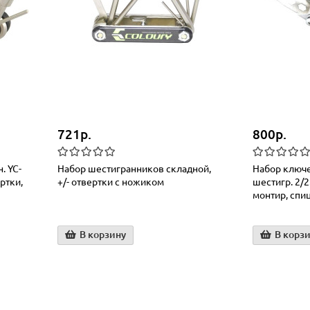
721р.
800р.
. YC-
Набор шестигранников складной,
Набор ключе
ртки,
+/- отвертки с ножиком
шестигр. 2/2
монтир, спи
В корзину
В корз