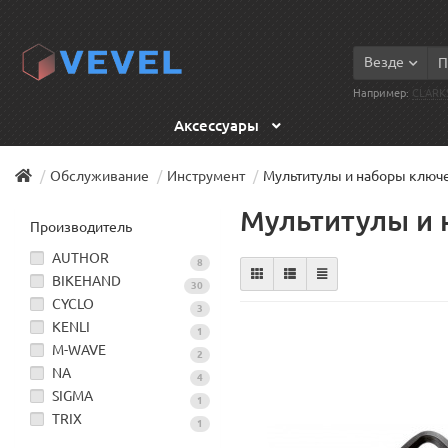
Везде
Например:
CLARK
Аксессуары
Обслуживание
Инструмент
Мультитулы и наборы ключ
Мультитулы и
Производитель
AUTHOR
8
BIKEHAND
30
CYCLO
3
KENLI
1
M-WAVE
2
NA
4
SIGMA
1
TRIX
1