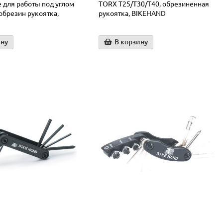
 для работы под углом
TORX T25/T30/T40, обрезиненная
, обрезин рукоятка,
рукоятка, BIKEHAND
ину
В корзину