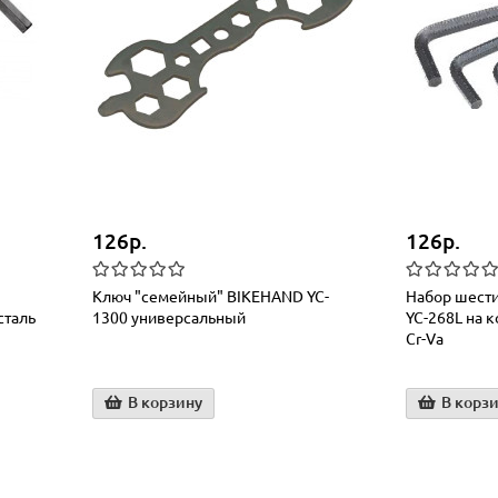
126р.
126р.
Ключ "семейный" BIKEHAND YC-
Набор шест
сталь
1300 универсальный
YC-268L на к
Cr-Va
В корзину
В корз