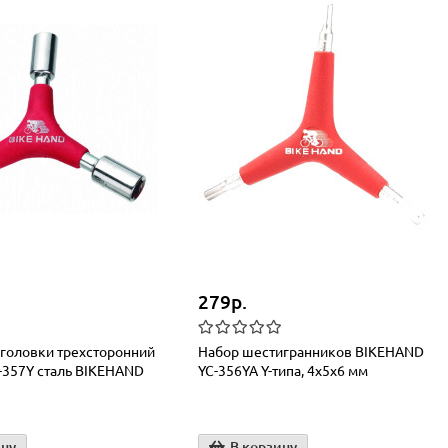
279р.
головки трехсторонний
Набор шестигранников BIKEHAND
-357Y сталь BIKEHAND
YC-356YA Y-типа, 4х5х6 мм
ину
В корзину