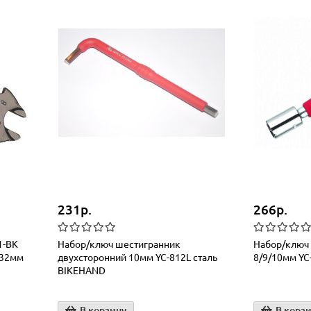
231р.
266р.
1-BK
Набор/ключ шестигранник
Набор/ключ 
/32мм
двухсторонний 10мм YC-812L сталь
8/9/10мм YC
BIKEHAND
В корзину
В корз