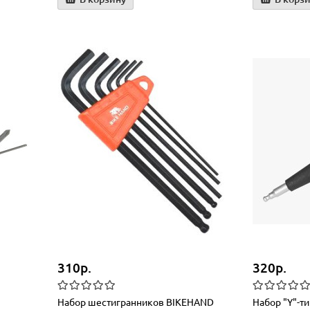
310р.
320р.
Набор шестигранников BIKEHAND
Набор "Y"-т