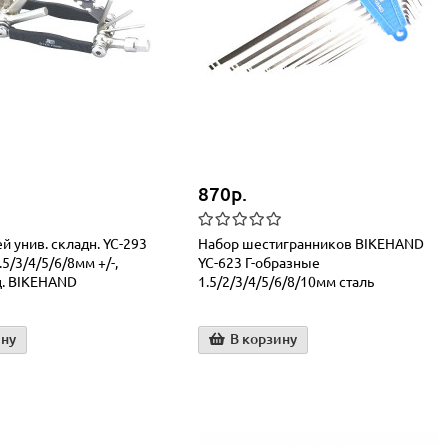
870р.
й унив. складн. YC-293
Набор шестигранников BIKEHAND
.5/3/4/5/6/8мм +/-,
YC-623 Г-образные
ц. BIKEHAND
1.5/2/3/4/5/6/8/10мм сталь
ину
В корзину