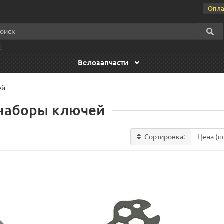
Опла
S
Велозапчасти
ей
 наборы ключей
Сортировка: