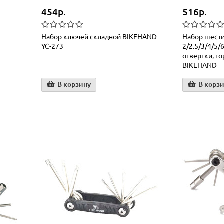
454р.
516р.
Набор ключей складной BIKEHAND
Набор шести
YC-273
2/2.5/3/4/5/
отвертки, то
BIKEHAND
В корзину
В корз