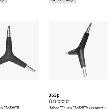
365р.
ипа YC-356YB
Набор "Y"-типа YC-350YA звездочки