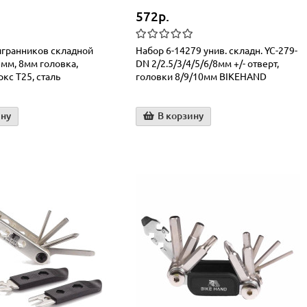
572р.
гранников складной
Набор 6-14279 унив. складн. YC-279-
6мм, 8мм головка,
DN 2/2.5/3/4/5/6/8мм +/- отверт,
ркс T25, сталь
головки 8/9/10мм BIKEHAND
ину
В корзину