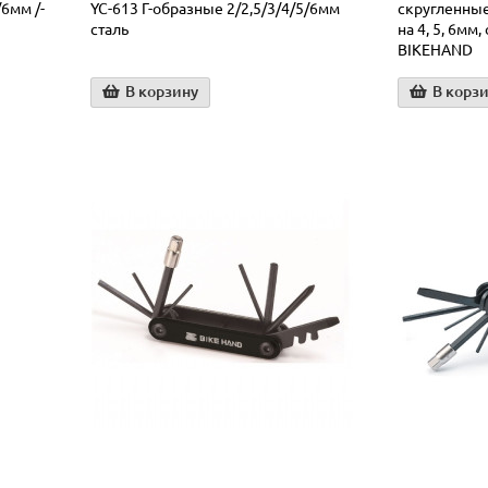
/6мм /-
YC-613 Г-образные 2/2,5/3/4/5/6мм
скругленные
сталь
на 4, 5, 6мм
BIKEHAND
В корзину
В корз