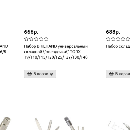
666р.
688р.
HAND
Набор BIKEHAND универсальный
Набор склад
/6/8
складной \"звездочка\" TORX
T9/T10/T15/T20/T25/T27/T30/T40
В корзину
В корз