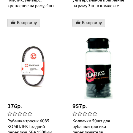
пластик, универс.
универсальное крепление
крепление на раму, 4шт
на раму 3шт в комлекте
В корзину
В корзину
376р.
957р.
Рубашка тросик 6085
Колпачки 50шт для
КОМПЛЕКТ задний
рубашки тросика
переключ. SP4 1500мм
переключателя,