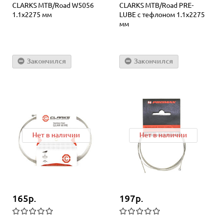
СLARKS MTB/Road W5056
СLARKS МТВ/Road PRE-
1.1х2275 мм
LUBE с тефлоном 1.1х2275
мм
Закончился
Закончился
Нет в наличии
Нет в наличии
165р.
197р.