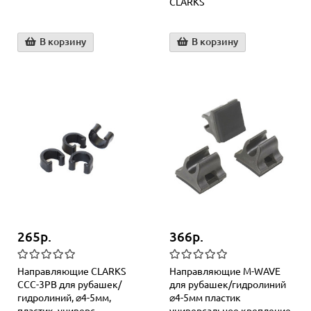
СLARKS
В корзину
В корзину
265р.
366р.
Направляющие CLARKS
Направляющие M-WAVE
CCC-3PB для рубашек/
для рубашек/гидролиний
гидролиний, ⌀4-5мм,
⌀4-5мм пластик