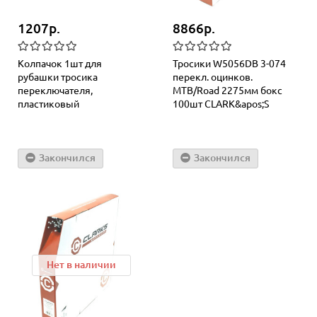
1207р.
8866р.
Колпачoк 1шт для
Тросики W5056DB 3-074
рубашки тросика
перекл. оцинков.
переключателя,
MTB/Road 2275мм бокс
пластиковый
100шт СLARK&apos;S
Закончился
Закончился
Нет в наличии