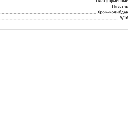
Платформенны
Пласти
Хром-молибде
9/1