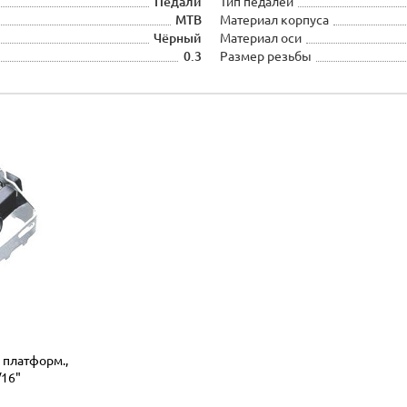
Педали
Тип педалей
MTB
Материал корпуса
Чёрный
Материал оси
0.3
Размер резьбы
 платформ.,
/16"