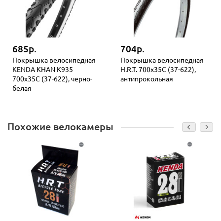
685р.
704р.
Покрышка велосипедная
Покрышка велосипедная
KENDA KHAN K935
H.R.T. 700x35С (37-622),
700x35С (37-622), черно-
антипрокольная
белая
Похожие велокамеры