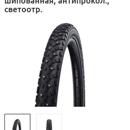
шипованная, антипрокол.,
светоотр.