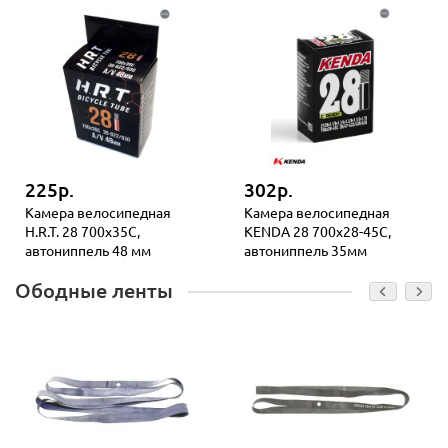
225р.
302р.
Камера велосипедная
Камера велосипедная
H.R.T. 28 700х35C,
KENDA 28 700х28-45С,
автониппель 48 мм
автониппель 35мм
Ободные ленты