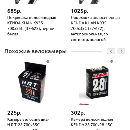
685р.
1025р.
Покрышка велосипедная
Покрышка велосипедная
KENDA KHAN K935
KENDA KHAN K935
700x35С (37-622), черно-
700x35С (37-622),
белая
антипрокольная, со
светоотр. полосой
Похожие велокамеры
225р.
302р.
Камера велосипедная
Камера велосипедная
H.R.T. 28 700х35C,
KENDA 28 700х28-45С,