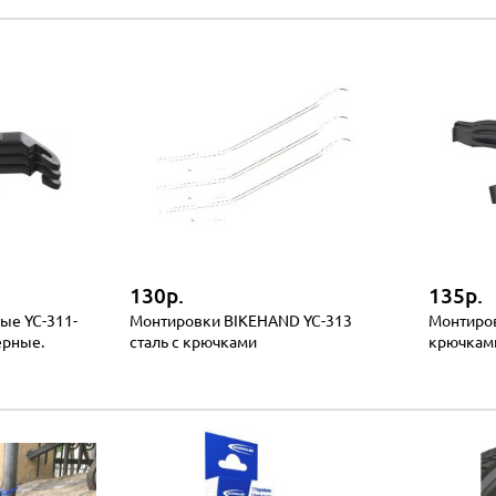
130р.
135р.
ые YC-311-
Монтировки BIKEHAND YC-313
Монтиров
ерные.
сталь с крючками
крючкам