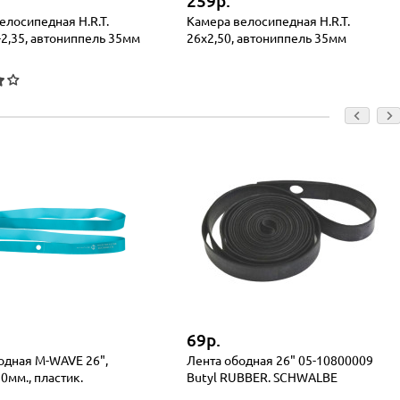
259р.
елосипедная H.R.T.
Камера велосипедная H.R.T.
-2,35, автониппель 35мм
26x2,50, автониппель 35мм
69р.
одная M-WAVE 26",
Лента ободная 26" 05-10800009
0мм., пластик.
Butyl RUBBER. SCHWALBE