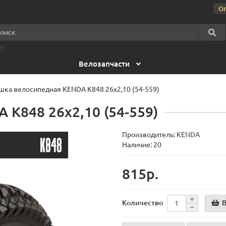
О
OR
Велозапчасти
ка велосипедная KENDA K848 26x2,10 (54-559)
K848 26x2,10 (54-559)
Производитель:
KENDA
Наличие: 20
815р.
В
Количество