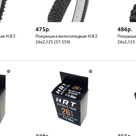
475р.
486р.
я H.R.T.
Покрышка велосипедная H.R.T.
Покрышка
26x2,125 (57-559)
26x2,125 