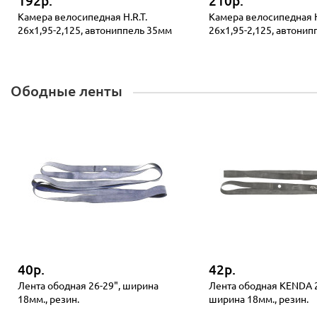
192р.
210р.
Камера велосипедная H.R.T.
Камера велосипедная H
26x1,95-2,125, автониппель 35мм
26x1,95-2,125, автони
Ободные ленты
40р.
42р.
Лента ободная 26-29", ширина
Лента ободная KENDA 2
18мм., резин.
ширина 18мм., резин.