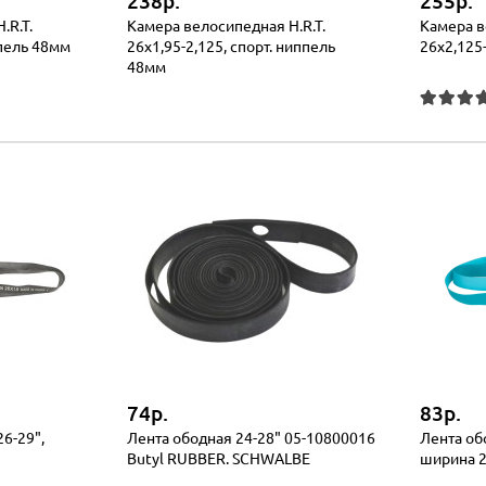
238р.
255р.
.R.T.
Камера велосипедная H.R.T.
Камера в
ппель 48мм
26x1,95-2,125, спорт. ниппель
26x2,125
48мм
74р.
83р.
6-29",
Лента ободная 24-28" 05-10800016
Лента об
Butyl RUBBER. SCHWALBE
ширина 2