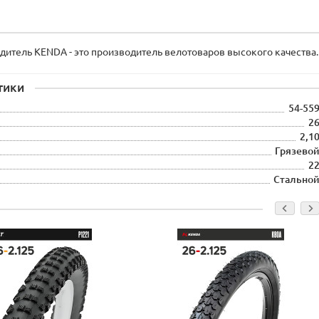
итель KENDA - это производитель велотоваров высокого качества.
тики
54-55
2
2,1
Грязево
2
Стально