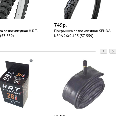
749р.
 велосипедная H.R.T.
Покрышка велосипедная KENDA
(57-559)
K80A 26x2,125 (57-559)