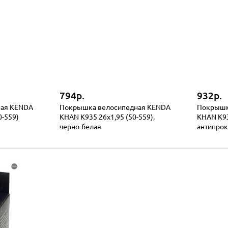
794р.
932р.
ная KENDA
Покрышка велосипедная KENDA
Покрышк
0-559)
KHAN K935 26x1,95 (50-559),
KHAN K93
черно-белая
антипро