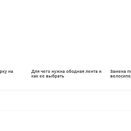
рку на
Для чего нужна ободная лента и
Замена п
как ее выбрать
велосип