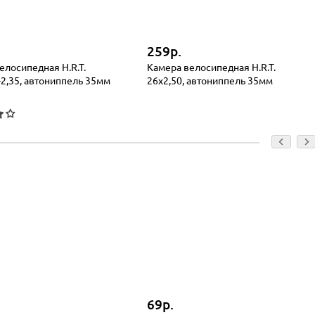
259р.
елосипедная H.R.T.
Камера велосипедная H.R.T.
-2,35, автониппель 35мм
26x2,50, автониппель 35мм
69р.