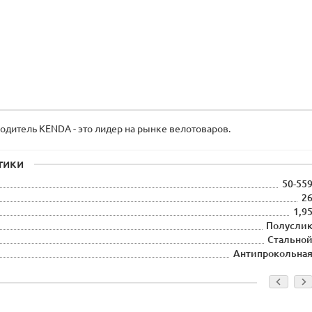
дитель KENDA - это лидер на рынке велотоваров.
тики
50-55
2
1,9
Полусли
Стально
Антипрокольна