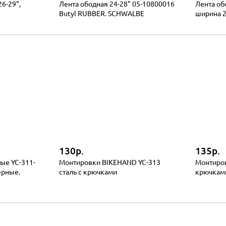
6-29",
Лента ободная 24-28" 05-10800016
Лента об
Butyl RUBBER. SCHWALBE
ширина 2
130р.
135р.
ые YC-311-
Монтировки BIKEHAND YC-313
Монтиров
ерные.
сталь с крючками
крючкам