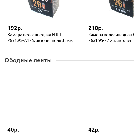
192р.
210р.
Камера велосипедная H.R.T.
Камера велосипедная H
26x1,95-2,125, автониппель 35мм
26x1,95-2,125, автони
Ободные ленты
40р.
42р.