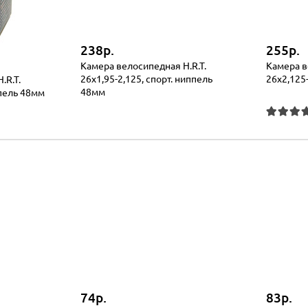
238р.
255р.
Камера велосипедная H.R.T.
Камера в
26x1,95-2,125, спорт. ниппель
26x2,125
.R.T.
48мм
ппель 48мм
74р.
83р.