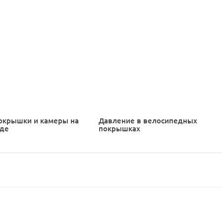
окрышки и камеры на
Давление в велосипедных
еде
покрышках