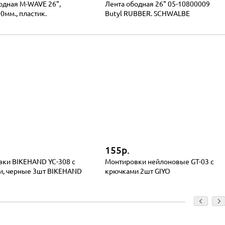
одная M-WAVE 26",
Лента ободная 26" 05-10800009
0мм., пластик.
Butyl RUBBER. SCHWALBE
155р.
ки BIKEHAND YC-308 с
Монтировки нейлоновые GT-03 с
и, черные 3шт BIKEHAND
крючками 2шт GIYO