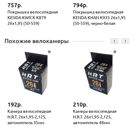
757р.
794р.
Покрышка велосипедная
Покрышка велосипедная
KENDA KWICK K879
KENDA KHAN K935 26x1,95
26x1,95 (50-559)
(50-559), черно-белая
Похожие велокамеры
192р.
210р.
Камера велосипедная
Камера велосипедная
H.R.T. 26x1,95-2,125,
H.R.T. 26x1,95-2,125,
автониппель 35мм
автониппель 48мм