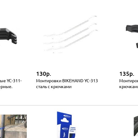
130р.
135р.
ые YC-311-
Монтировки BIKEHAND YC-313
Монтиров
ерные.
сталь с крючками
крючкам