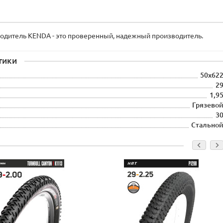
одитель KENDA - это проверенный, надежный производитель.
тики
50х62
2
1,9
Грязево
3
Стально