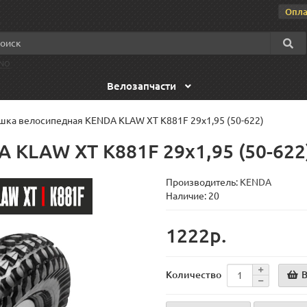
Опла
NO
Велозапчасти
ка велосипедная KENDA KLAW XT K881F 29x1,95 (50-622)
KLAW XT K881F 29x1,95 (50-622
Производитель:
KENDA
Наличие: 20
1222р.
В
Количество