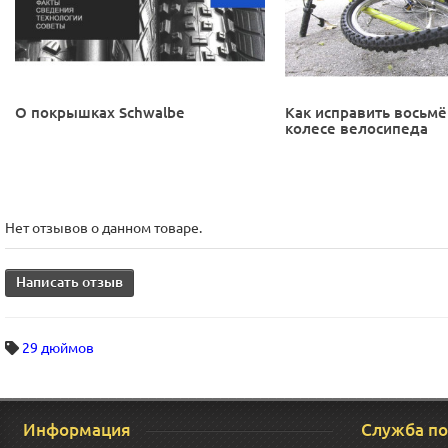
О покрышках Schwalbe
Как исправить восьмё
колесе велосипеда
Нет отзывов о данном товаре.
Написать отзыв
29 дюймов
Информация
Служба п