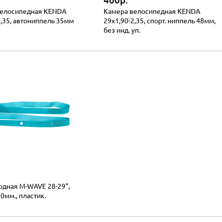
400р.
велосипедная KENDA
Камера велосипедная KENDA
2,35, автониппель 35мм
29x1,90-2,35, спорт. ниппель 48мм,
без инд. уп.
одная M-WAVE 28-29",
0мм., пластик.