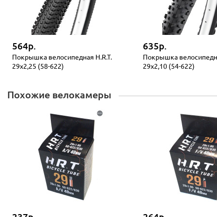
564р.
635р.
Покрышка велосипедная H.R.T.
Покрышка велосипедна
29x2,25 (58-622)
29x2,10 (54-622)
Похожие велокамеры