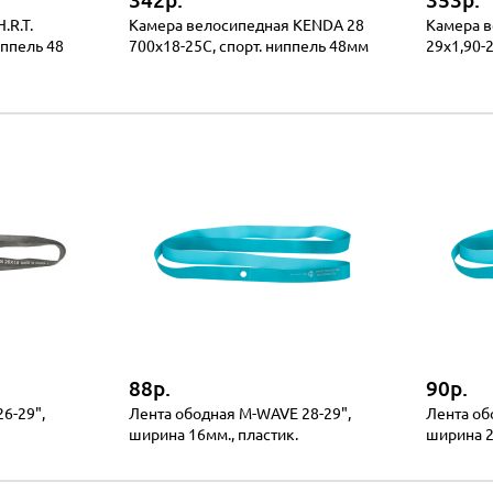
342р.
353р.
.R.T.
Камера велосипедная KENDA 28
Камера 
иппель 48
700х18-25C, спорт. ниппель 48мм
29x1,90-
88р.
90р.
6-29",
Лента ободная M-WAVE 28-29",
Лента об
ширина 16мм., пластик.
ширина 2