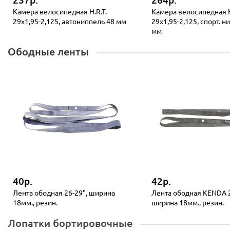
237р.
264р.
Камера велосипедная H.R.T.
Камера велосипедная H
29x1,95-2,125, автониппель 48 мм
29x1,95-2,125, спорт. н
мм
Ободные ленты
40р.
42р.
Лента ободная 26-29", ширина
Лента ободная KENDA 2
18мм., резин.
ширина 18мм., резин.
Лопатки бортировочные