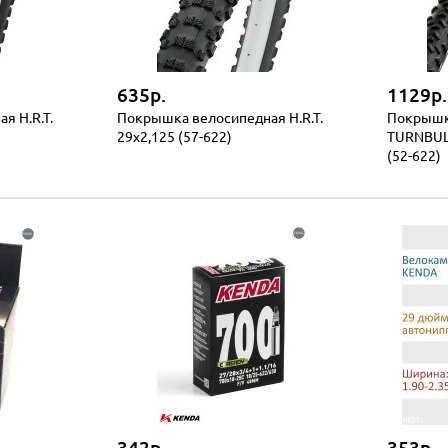
635р.
1129р.
я H.R.T.
Покрышка велосипедная H.R.T.
Покрышк
29x2,125 (57-622)
TURNBUL
(52-622)