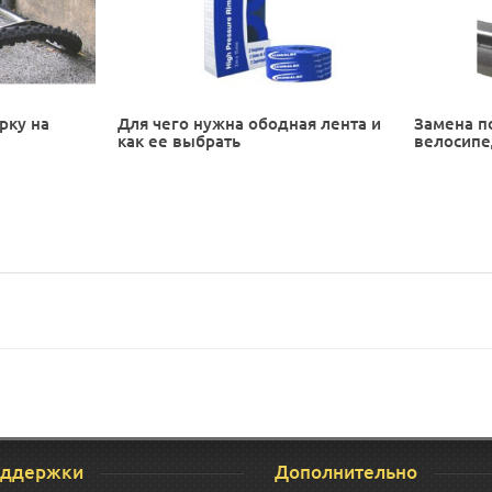
рку на
Для чего нужна ободная лента и
Замена п
как ее выбрать
велосип
оддержки
Дополнительно