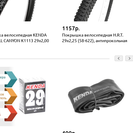
1157р.
а велосипедная KENDA
Покрышка велосипедная H.R.T.
L CANYON K1113 29x2,00
29x2,25 (58-622), антипрокольная