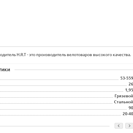
итель H.R.T - это производитель велотоваров высокого качества.
тики
53-55
2
1,9
Грязево
Стально
9
20-4