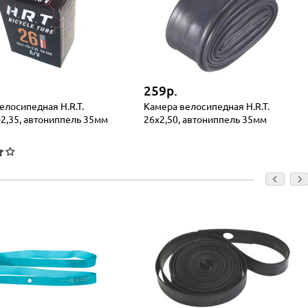
259р.
елосипедная H.R.T.
Камера велосипедная H.R.T.
-2,35, автониппель 35мм
26x2,50, автониппель 35мм