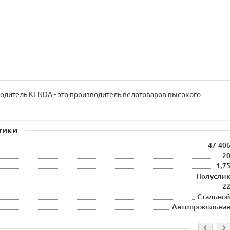
одитель KENDA - это производитель велотоваров высокого
тики
47-40
2
1,7
Полусли
2
Стально
Антипрокольна