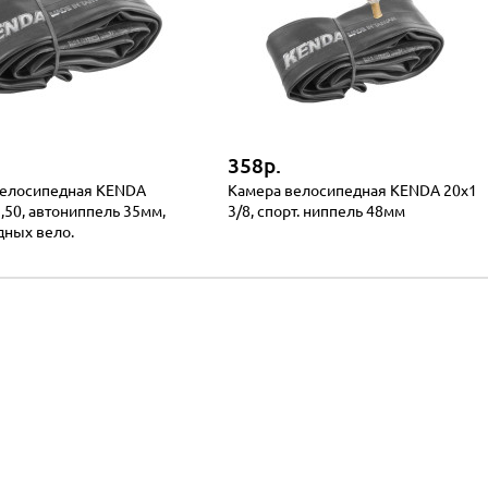
358р.
велосипедная KENDA
Камера велосипедная KENDA 20x1
1,50, автониппель 35мм,
3/8, спорт. ниппель 48мм
дных вело.