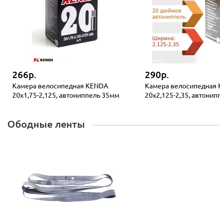
266р.
290р.
Камера велосипедная KENDA
Камера велосипедная
20x1,75-2,125, автониппель 35мм
20x2,125-2,35, автони
Ободные ленты