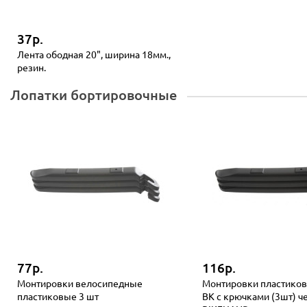
37р.
Лента ободная 20", ширина 18мм.,
резин.
Лопатки бортировочные
77р.
116р.
Монтировки велосипедные
Монтировки пластиков
пластиковые 3 шт
BK с крючками (3шт) ч