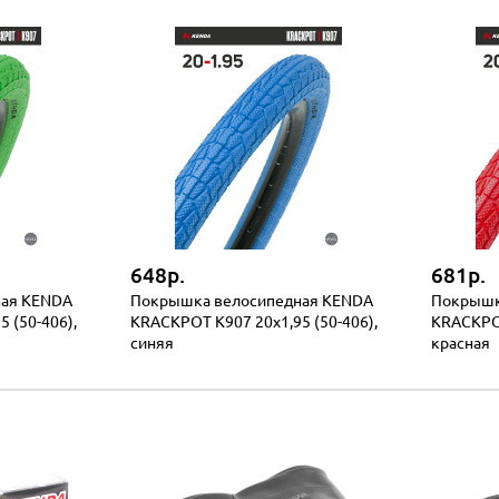
648р.
681р.
ная KENDA
Покрышка велосипедная KENDA
Покрышк
 (50-406),
KRACKPOT K907 20x1,95 (50-406),
KRACKPOT
синяя
красная