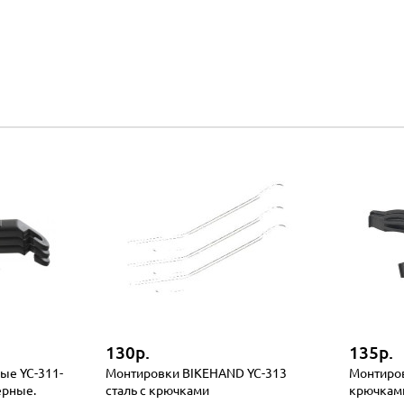
130р.
135р.
ые YC-311-
Монтировки BIKEHAND YC-313
Монтиров
ерные.
сталь с крючками
крючкам