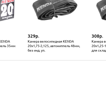
329р.
308р.
 KENDA
Камера велосипедная KENDA
Камера 
ппель 35мм
20x1,75-2,125, автониппель 48мм,
20х1,25-
без инд. уп.
для скла