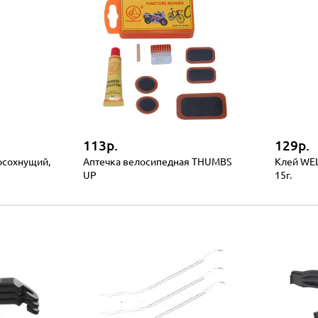
113р.
129р.
осохнущий,
Аптечка велосипедная THUMBS
Клей WEL
UP
15г.