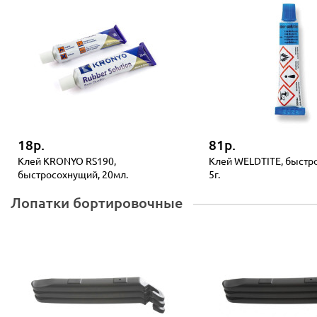
18р.
81р.
Клей KRONYO RS190,
Клей WELDTITE, быстр
быстросохнущий, 20мл.
5г.
Лопатки бортировочные