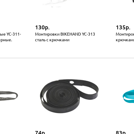
130р.
135р.
ые YC-311-
Монтировки BIKEHAND YC-313
Монтиров
ерные.
сталь с крючками
крючкам
74р.
83р.