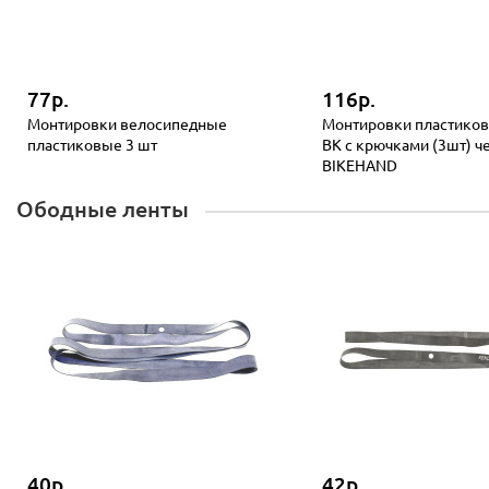
77р.
116р.
Монтировки велосипедные
Монтировки пластиков
пластиковые 3 шт
BK с крючками (3шт) ч
BIKEHAND
Ободные ленты
40р.
42р.