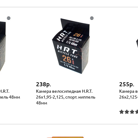
238р.
255р.
.R.T.
Камера велосипедная H.R.T.
Камера в
ппель 48мм
26x1,95-2,125, спорт. ниппель
26x2,125
48мм