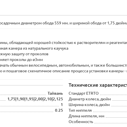
адочным диаметром обода 559 мм. и шириной обода от 1,75 дюйма (
зины, обладающей хорошей стойкостью к растворителям и реагента
чная камера из натурального каучука
дежную защиту от проколов
лняет проколы до ø3мм
накачать обычным велосипедным, автомобильным, и также большинс
 и пошаговое схематичное описание процесса установки камеры - 
Технические характерис
Тайвань
Стандарт ETRTO
1,75|1,90|1,95|2,00|2,10|2,125
Диаметр колеса, дюйм
1
Ширина колеса, дюйм
0.25
Тип ниппеля
Длина ниппеля, мм
Особенность