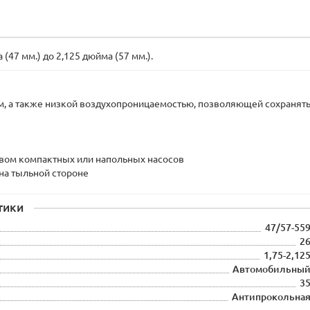
47 мм.) до 2,125 дюйма (57 мм.).
м, а также низкой воздухопроницаемостью, позволяющей сохранят
твом компактных или напольных насосов
на тыльной стороне
тики
47/57-55
2
1,75-2,12
Автомобильны
3
Антипрокольна