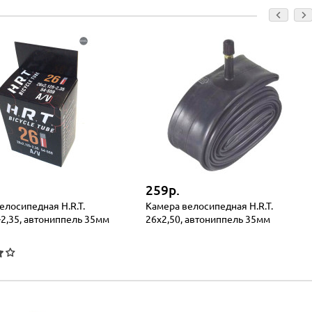
259р.
елосипедная H.R.T.
Камера велосипедная H.R.T.
-2,35, автониппель 35мм
26x2,50, автониппель 35мм