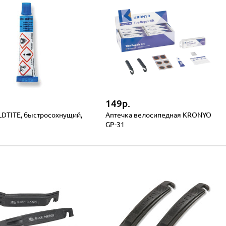
149р.
DTITE, быстросохнущий,
Аптечка велосипедная KRONYO
GP-31