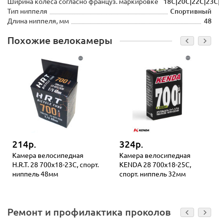
Ширина колеса согласно француз. маркировке
18С|20C|22C|23C
Тип ниппеля
Спортивный
Длина ниппеля, мм
48
Похожие велокамеры
214р.
324р.
Камера велосипедная
Камера велосипедная
H.R.T. 28 700х18-23С, спорт.
KENDA 28 700х18-25C,
ниппель 48мм
спорт. ниппель 32мм
Ремонт и профилактика проколов