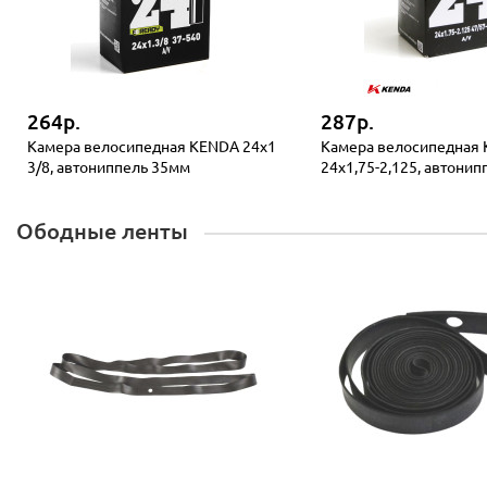
264р.
287р.
Камера велосипедная KENDA 24x1
Камера велосипедная
3/8, автониппель 35мм
24x1,75-2,125, автони
Ободные ленты