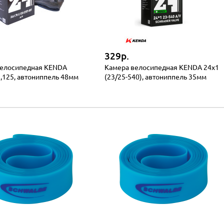
329р.
велосипедная KENDA
Камера велосипедная KENDA 24x1
2,125, автониппель 48мм
(23/25-540), автониппель 35мм