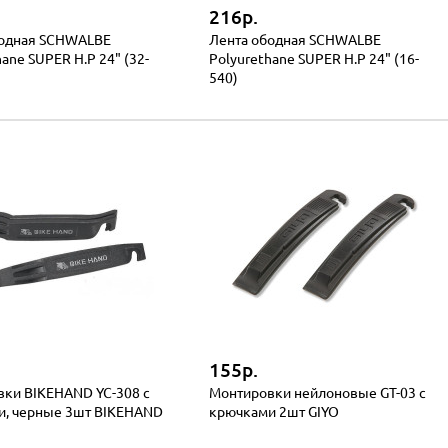
216р.
бодная SCHWALBE
Лента ободная SCHWALBE
ane SUPER H.P 24" (32-
Polyurethane SUPER H.P 24" (16-
540)
155р.
ки BIKEHAND YC-308 с
Монтировки нейлоновые GT-03 с
и, черные 3шт BIKEHAND
крючками 2шт GIYO