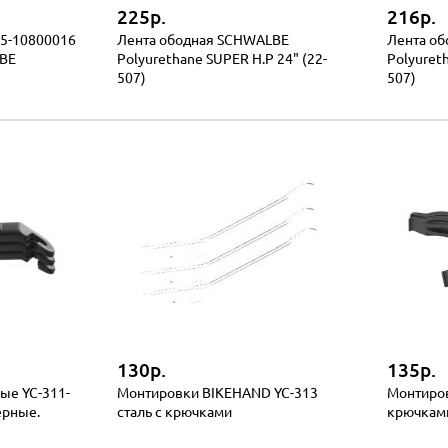
225р.
216р.
05-10800016
Лента ободная SCHWALBE
Лента о
LBE
Polyurethane SUPER H.P 24" (22-
Polyureth
507)
507)
130р.
135р.
ые YC-311-
Монтировки BIKEHAND YC-313
Монтиров
ерные.
сталь с крючками
крючкам