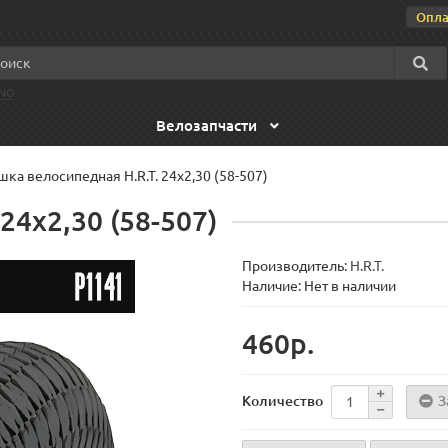
Опла
NO
Велозапчасти
ка велосипедная H.R.T. 24x2,30 (58-507)
24x2,30 (58-507)
Производитель:
H.R.T.
Наличие: Нет в наличии
460р.
З
Количество