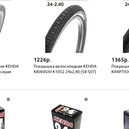
1226р.
1365р.
ная KENDA
Покрышка велосипедная KENDA
Покрышк
 серая
KRANIUM K1052 24x2,40 (58-507)
KINIPTIO