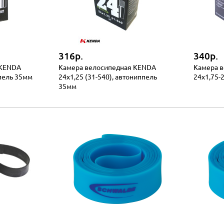
316р.
340р.
 KENDA
Камера велосипедная KENDA
Камера 
ппель 35мм
24x1,25 (31-540), автониппель
24x1,75-
35мм