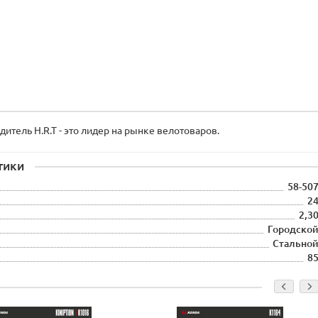
тель H.R.T - это лидер на рынке велотоваров.
тики
58-50
2
2,3
Городско
Стально
8