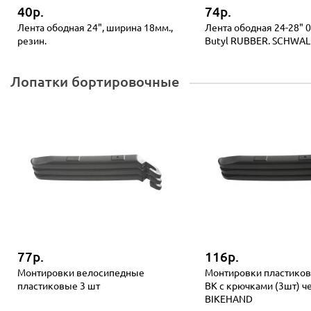
40р.
74р.
Лента ободная 24", ширина 18мм.,
Лента ободная 24-28" 
резин.
Butyl RUBBER. SCHWA
Лопатки бортировочные
77р.
116р.
Монтировки велосипедные
Монтировки пластиков
пластиковые 3 шт
BK с крючками (3шт) ч
BIKEHAND