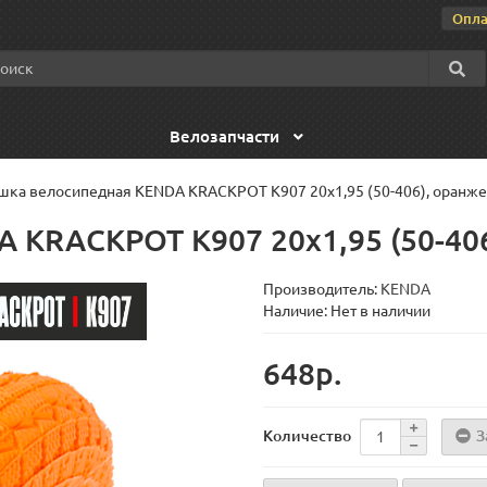
Опла
Велозапчасти
ка велосипедная KENDA KRACKPOT K907 20x1,95 (50-406), оранж
KRACKPOT K907 20x1,95 (50-406
Производитель:
KENDA
Наличие: Нет в наличии
648р.
З
Количество