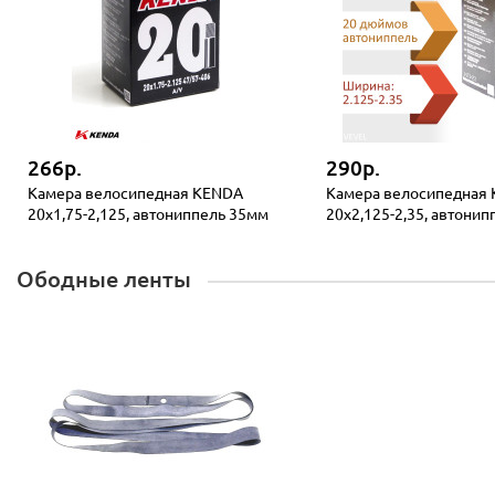
266р.
290р.
Камера велосипедная KENDA
Камера велосипедная
20x1,75-2,125, автониппель 35мм
20x2,125-2,35, автони
Ободные ленты