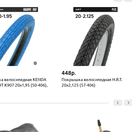
448р.
а велосипедная KENDA
Покрышка велосипедная H.R.T.
 K907 20x1,95 (50-406),
20x2,125 (57-406)