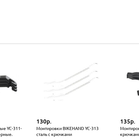
130р.
135р.
ые YC-311-
Монтировки BIKEHAND YC-313
Монтиров
ерные.
сталь с крючками
крючкам