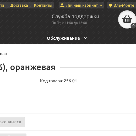
Личный кабинет
Эль-Монте
та
Доставка
Контакты
Служба поддержки
Пн-Пт, с 11:00 до 18:00
0
Обслуживание
евая
), оранжевая
Код товара:
256-01
акончился