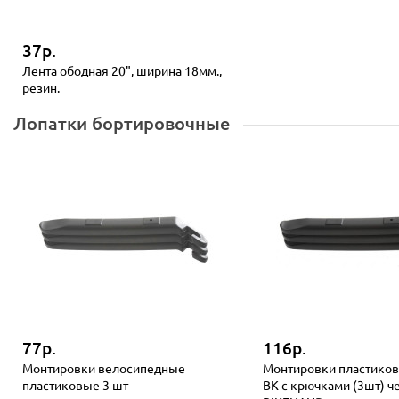
37р.
Лента ободная 20", ширина 18мм.,
резин.
Лопатки бортировочные
77р.
116р.
Монтировки велосипедные
Монтировки пластиков
пластиковые 3 шт
BK с крючками (3шт) ч