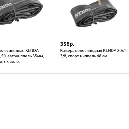
358р.
велосипедная KENDA
Камера велосипедная KENDA 20x1
1,50, автониппель 35мм,
3/8, спорт. ниппель 48мм
дных вело.