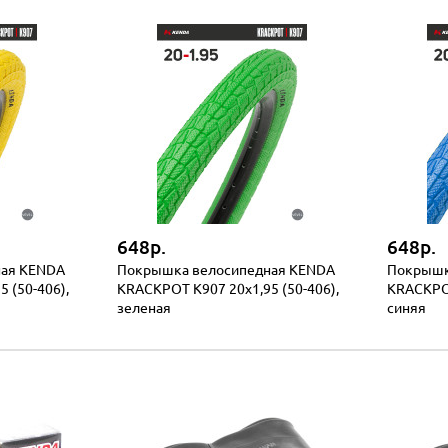
648р.
648р.
ная KENDA
Покрышка велосипедная KENDA
Покрышк
 (50-406),
KRACKPOT K907 20x1,95 (50-406),
KRACKPOT
зеленая
синяя