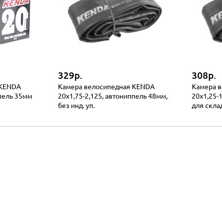
329р.
308р.
 KENDA
Камера велосипедная KENDA
Камера 
ппель 35мм
20x1,75-2,125, автониппель 48мм,
20х1,25-
без инд. уп.
для скла