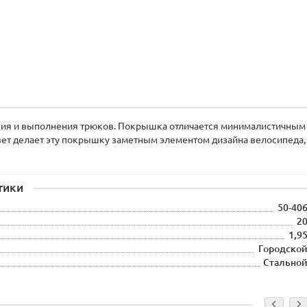
ания и выполнения трюков. Покрышка отличается минималистичным
вет делает эту покрышку заметным элементом дизайна велосипеда,
тики
50-40
2
1,9
Городско
Стально