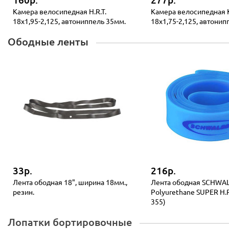
160р.
277р.
Камера велосипедная H.R.T.
Камера велосипедная
18x1,95-2,125, автониппель 35мм.
18x1,75-2,125, автони
Ободные ленты
33р.
216р.
Лента ободная 18", ширина 18мм.,
Лента ободная SCHWA
резин.
Polyurethane SUPER H.P
355)
Лопатки бортировочные