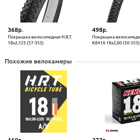
368р.
498р.
Покрышка велосипедная H.R.T.
Покрышка велосипед
18x2,125 (57-355)
K841A 18x2,00 (50-355)
Похожие велокамеры