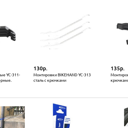
130р.
135р.
ые YC-311-
Монтировки BIKEHAND YC-313
Монтиров
ерные.
сталь с крючками
крючкам