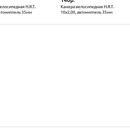
140р.
елосипедная H.R.T.
Камера велосипедная H.R.T.
автониппель 35мм
10x2,00, автониппель 35мм