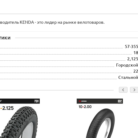
одитель KENDA - это лидер на рынке велотоваров.
тики
57-35
1
2,12
Городско
2
Стально