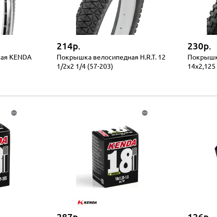
214р.
230р.
ная KENDA
Покрышка велосипедная H.R.T. 12
Покрышка
1/2x2 1/4 (57-203)
14x2,125 