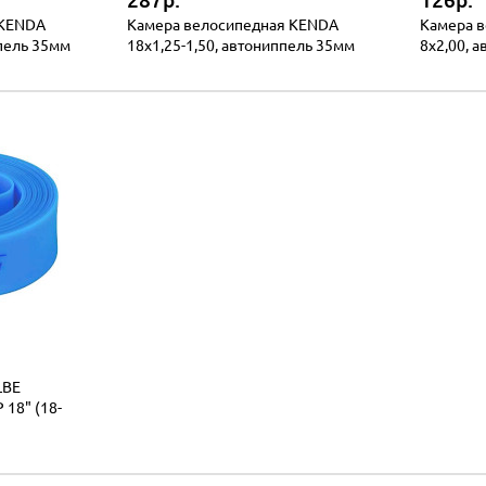
287р.
126р.
 KENDA
Камера велосипедная KENDA
Камера в
ппель 35мм
18x1,25-1,50, автониппель 35мм
8x2,00, 
LBE
 18" (18-