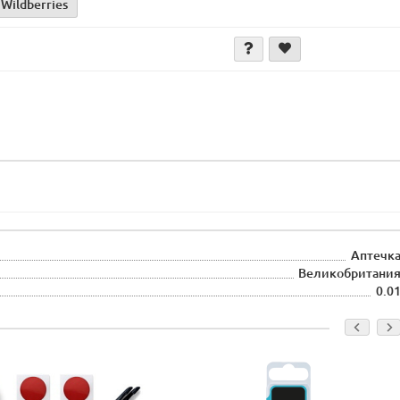
 Wildberries
Аптечк
Великобритани
0.0