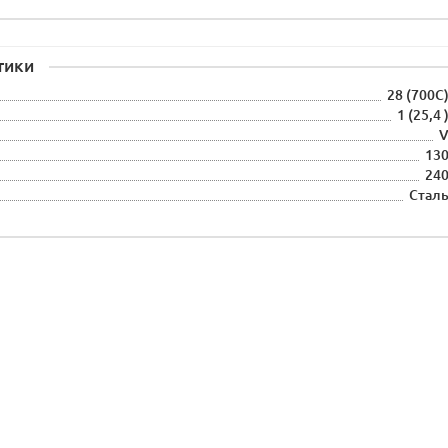
тики
28 (700С
1 (25,4 
13
24
Стал