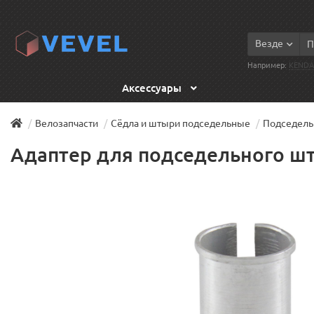
Везде
Например:
KENDA
Аксессуары
Велозапчасти
Сёдла и штыри подседельные
Подседел
Адаптер для подседельного шт