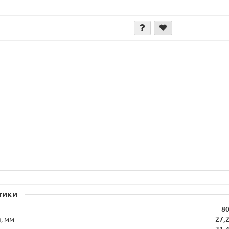
тики
8
, мм
27,