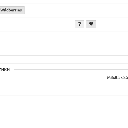
 Wildberries
тики
M8x8.5x5.