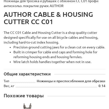
Ножницы для тросика и рубашек с обжимом CC C01 профи
антискольз. покрытие ручек AUTHOR
AUTHOR CABLE & HOUSING
CUTTER CC C01
The CC C01 Cable and Housing Cutter is a shop quality cutter
designed specifically for use on all bicycle cables and housing,
including hard-to-cut index housing.
Precision ground cutting jaws for a clean cut on every cable.
Built in crimper for cable end caps and forming hole for
reforming housing ends and housing ferrules.
Wire latch holds handles together when not in use.
Общие характеристики
Тип
Ножницы и приспособления для обрезки
Вес, кг
0.14
Похожие товары